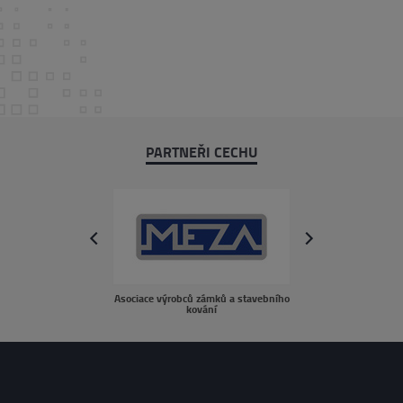
PARTNEŘI CECHU
next
prev
Asociace výrobců zámků a stavebního
sousedé.c
kování