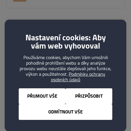
EG-LINE a.s.
Nastavení cookies: Aby
Praha 5
vám web vyhovoval
DETAIL
Používáme cookies, abychom Vám umožnili
pohodlné prohlížení webu a díky analýze
provozu webu neustále zlepšovali jeho funkce,
výkon a použitelnost.
Podmínky ochrany
osobních údajů
FEST TECH s.r.o.
PŘIJMOUT VŠE
PŘIZPŮSOBIT
Praha 9 - Čakovice
ODMÍTNOUT VŠE
DETAIL