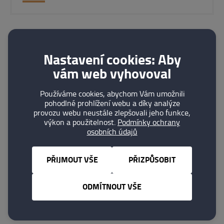
HOBES s.r.o.
Nastavení cookies: Aby
HORNÍ BENEŠOV
vám web vyhovoval
DETAIL
Používáme cookies, abychom Vám umožnili
pohodlné prohlížení webu a díky analýze
provozu webu neustále zlepšovali jeho funkce,
výkon a použitelnost.
Podmínky ochrany
osobních údajů
PHOBOS spol. s r.o.
PŘIJMOUT VŠE
PŘIZPŮSOBIT
Frenštát pod Radhoštěm
ODMÍTNOUT VŠE
DETAIL