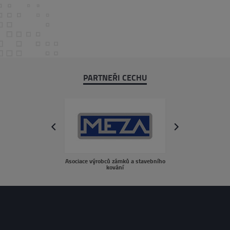
PARTNEŘI CECHU
next
prev
Asociace výrobců zámků a stavebního
sousedé.c
kování