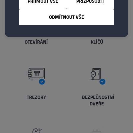
PŘIJMOUT VŠE
PŘIZPŮSOBIT
ODMÍTNOUT VŠE
NOUZOVÁ
VÝROBA
OTEVÍRÁNÍ
KLÍČŮ
TREZORY
BEZPEČNOSTNÍ
DVEŘE