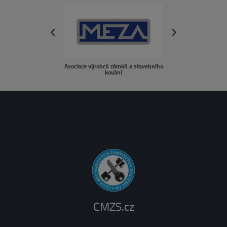
next
prev
Asociace výrobců zámků a stavebního
sousedé.c
kování
CMZS.cz