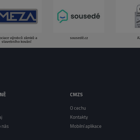
ociace výrobců zámků a
sousedé.cz
A
stavebního kování
LNĚ
CMZS
O cechu
j
Kontakty
o nás
Mobilní aplikace