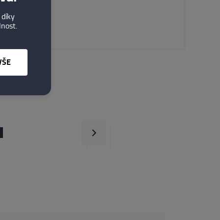
Rydzyna
 díky
lnost.
DETAIL
VŠE