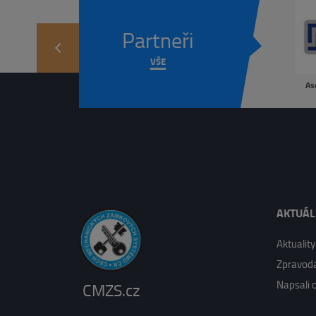
Partneři
prev
VŠE
As
AKTUÁ
Aktuality
Zpravoda
Napsali 
CMZS.cz