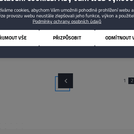
DETAIL
íváme cookies, abychom Vám umožnili pohodlné prohlížení webu a
ze provozu webu neustále zlepšovali jeho funkce, výkon a použite
Podmínky ochrany osobních údajů
ŘIJMOUT VŠE
PŘIZPŮSOBIT
ODMÍTNOUT 
1
2