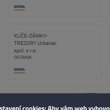
DETAIL
KLÍČE-ZÁMKY-
TREZORY Urbanec
spol. s r.o.
OSTRAVA
DETAIL
Wilka Schliesstechnik
stavení cookies: Aby vám web vyhovo