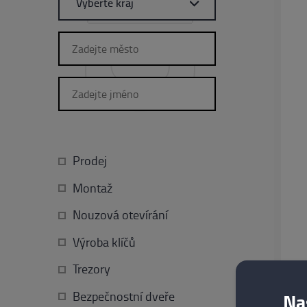
Vyberte kraj
Hlavní město Praha
Jihočeský kraj
Jihomoravský kraj
Karlovarský kraj
Královehradecký kraj
Prodej
Liberecký kraj
Montaž
Moravskoslezský kraj
Nouzová otevírání
Olomoucký kraj
Výroba klíčů
Pardubický kraj
Trezory
Plzeňský kraj
Na
Bezpečnostní dveře
Středočeský kraj