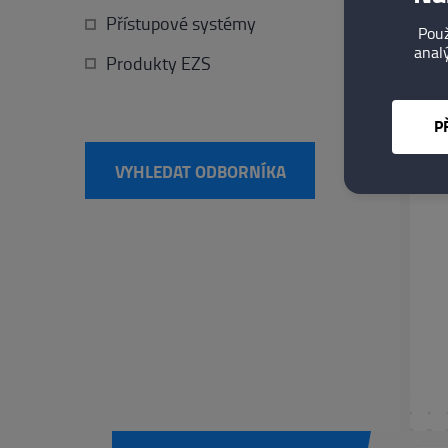
Přístupové systémy
Použ
Ústecký kraj
analý
Produkty EZS
Vysočina
Zlínský kraj
P
Slovenská republika
VYHLEDAT ODBORNÍKA