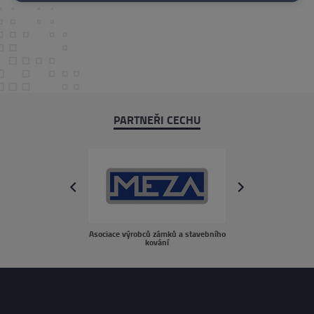
PARTNEŘI CECHU
next
prev
Asociace výrobců zámků a stavebního
sousedé.c
kování