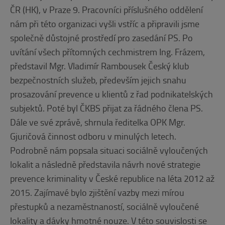
ČR (HK), v Praze 9. Pracovníci příslušného oddělení
nám při této organizaci vyšli vstříc a připravili jsme
společně důstojné prostředí pro zasedání PS. Po
uvítání všech přítomných cechmistrem Ing. Frázem,
představil Mgr. Vladimír Rambousek Český klub
bezpečnostních služeb, především jejich snahu
prosazování prevence u klientů z řad podnikatelských
subjektů. Poté byl ČKBS přijat za řádného člena PS.
Dále ve své zprávě, shrnula ředitelka OPK Mgr.
Gjuričová činnost odboru v minulých letech.
Podrobně nám popsala situaci sociálně vyloučených
lokalit a následně představila návrh nové strategie
prevence kriminality v České republice na léta 2012 až
2015. Zajímavé bylo zjištění vazby mezi mírou
přestupků a nezaměstnaností, sociálně vyloučené
lokality a dávky hmotné nouze. V této souvislosti se