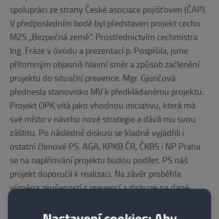
spolupráci ze strany České asociace pojišťoven (ČAP).
V předposledním bodě byl představen projekt cechu
MZS „Bezpečná země“. Prostřednictvím cechmistra
Ing. Fráze v úvodu a prezentací p. Pospíšila, jsme
přítomným objasnili hlavní směr a způsob začlenění
projektu do situační prevence. Mgr. Gjuričová
přednesla stanovisko MV k předkládanému projektu.
Projekt OPK vítá jako vhodnou iniciativu, která má
své místo v návrhu nové strategie a dává mu svou
záštitu. Po následné diskusi se kladně vyjádřili i
ostatní členové PS. AGA, KPKB ČR, ČKBS i NP Praha
se na naplňování projektu budou podílet. PS náš
projekt doporučil k realizaci. Na závěr proběhla
výměna zkušeností s prevencí a diskuze na dané
téma. Nad příštím zasedáním v prvním pololetí převzal
Nastavení cookies: Aby
záštitu ČKBS.