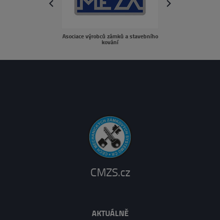
next
prev
Asociace výrobců zámků a stavebního
sousedé.c
kování
CMZS.cz
AKTUÁLNĚ