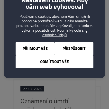
vám web vyhovoval
Ing. Petr Fráz
Používáme cookies, abychom Vám umožnili
Cechmistr CMZS
pohodlné prohlížení webu a díky analýze
provozu webu neustále zlepšovali jeho funkce,
výkon a použitelnost.
Podmínky ochrany
osobních údajů
PŘIJMOUT VŠE
PŘIZPŮSOBIT
Kam dále
ODMÍTNOUT VŠE
27. 07. 2026
Oznámení o úmrtí