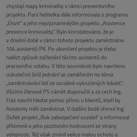
chystají mapy kriminality v rámci preventivního
projektu. Paní ředitelka dále informovala o programu
„Úsvit“ a jeho nejvýznamnějším projektu „Asistence
prevence kriminality“. Bylo konstatováno, že je
v dnešní době v rámci tohoto projektu zaměstnáno
104 asistentů PK. Po ukončení projektu je třeba
nalézt způsob začlenění těchto asistentů do
pracovního vztahu. V této souvislosti bylo navrženo
uskutečnit širší jednání se zaměřením ne téma
„zaměstnávání lidí ze sociálně vyloučených lokalit“.
Všichni členové PS námět doporučili a za cech Ing.
Fráz navrhl hledat pomoc přímo u klientů, kteří by
Asistenty měli zaměstnat. V dalším bodě shrnul Ing.
Dufek projekt „Rok zabezpečení vozidel“ a informoval
přítomné o jeho pozitivním hodnocení ze strany
veřejnosti. Též však zmínil velice malou ochotu a