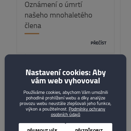
Oznámení o úmrtí
našeho mnohaletého
člena
PŘEČÍST
Nastavení cookies: Aby
vám web vyhovoval
07. 07. 2026
Používáme cookies, abychom Vám umožnili
pohodlné prohlížení webu a díky analýze
Pozvánka na prohlídku
provozu webu neustále zlepšovali jeho funkce,
muzea ČNB
výkon a použitelnost.
Podmínky ochrany
osobních údajů
PŘEČÍST
PŘIJMOUT VŠE
PŘIZPŮSOBIT