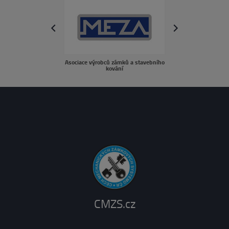
next
prev
Asociace výrobců zámků a stavebního
sousedé.c
kování
CMZS.cz