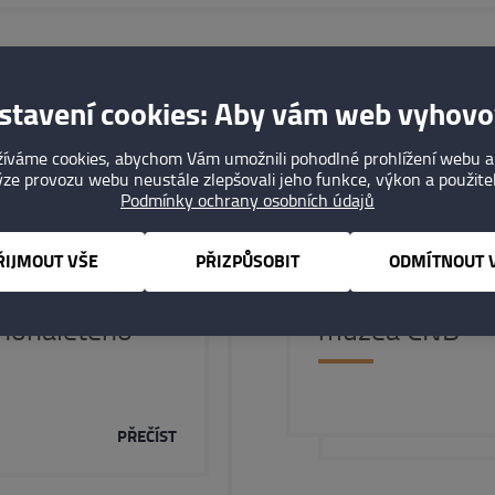
Kam dále
stavení cookies: Aby vám web vyhovo
íváme cookies, abychom Vám umožnili pohodlné prohlížení webu a
ze provozu webu neustále zlepšovali jeho funkce, výkon a použite
Podmínky ochrany osobních údajů
07. 07. 2026
ŘIJMOUT VŠE
PŘIZPŮSOBIT
ODMÍTNOUT 
o úmrtí
Pozvánka na p
nohaletého
muzea ČNB
PŘEČÍST