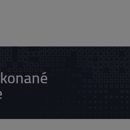
H konané
e