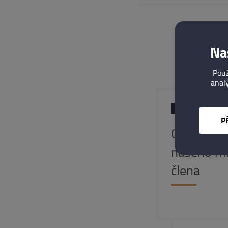
Na
Použ
analý
27. 07. 2026
P
Oznámení 
našeho m
člena