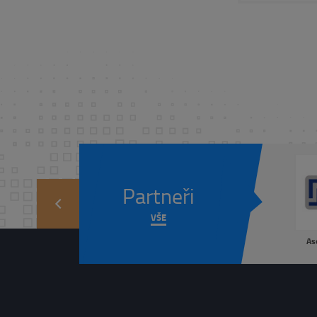
Partneři
prev
VŠE
As