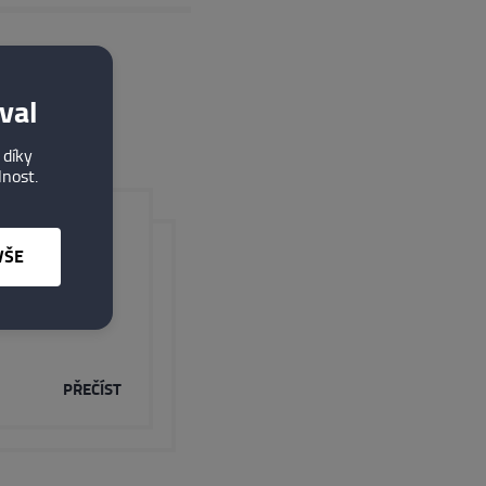
val
 díky
lnost.
VŠE
rohlídku
PŘEČÍST