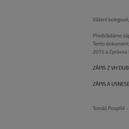
Vážení kolegové,
Předkládáme zápi
Tento dokument 
2015 a Zprávou 
ZÁPIS Z VH DU
ZÁPIS A USNES
Tomáš Pospíšil -