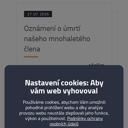
27. 07. 2026
Oznámení o úmrtí
našeho mnohaletého
člena
PŘEČÍST
Nastavení cookies: Aby
vám web vyhovoval
Používáme cookies, abychom Vám umožnili
pohodlné prohlížení webu a díky analýze
07. 07. 2026
provozu webu neustále zlepšovali jeho funkce,
výkon a použitelnost.
Podmínky ochrany
Pozvánka na prohlídku
osobních údajů