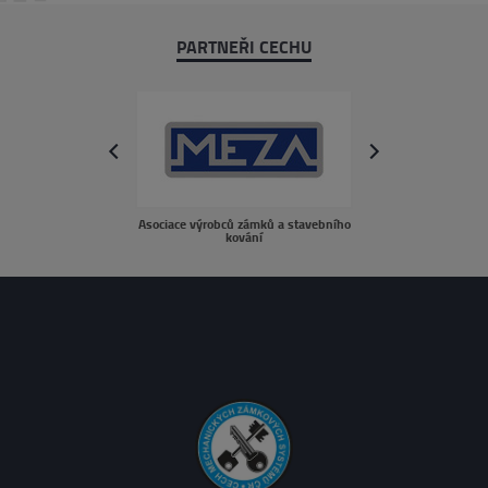
PARTNEŘI CECHU
next
prev
Asociace výrobců zámků a stavebního
sousedé.c
kování