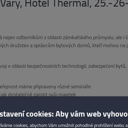
 Vary, Hotel Thermal, 25.-26-
á nejen odborníkům z oblasti zámkařského průmyslu, ale i ši
ých družstev a správcům bytových domů, kteří mohou na 
voji v oblasti bezpečnostních technologií, zabezpečení bytu
eřejnost máme připraveny různé semináře
jak dostatečně zajistit svůj majetek
z oboru, zám- kaře, klíčaře jsou připravena různá školení z
stavení cookies: Aby vám web vyhovo
evírání
íváme cookies, abychom Vám umožnili pohodlné prohlížení webu a
ezpečnostních složek, IZS a státní správu jsou připravena sp