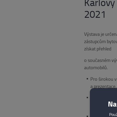
Karlovy
2021
Výstava je určen
zástupcům bytov
získat přehled
o současném vý
automobilů.
Pro širokou v
a prezentace, 
Pro odborníky 
Na
nouzo- vého ot
Použ
Pro zástupce b