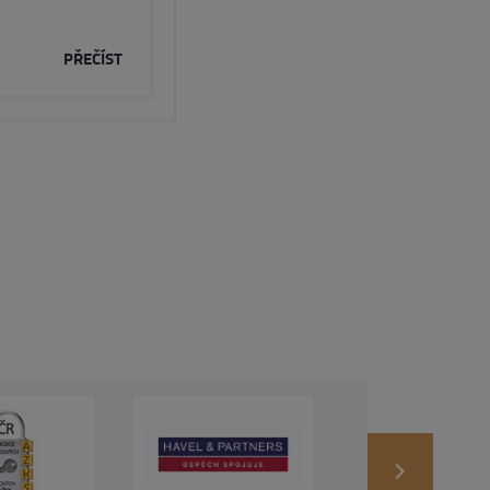
PŘEČÍST
next