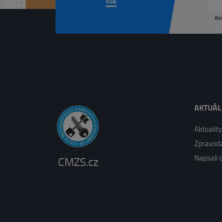
VŠE
As
AKTUÁ
Aktuality
Zpravoda
Napsali 
CMZS.cz