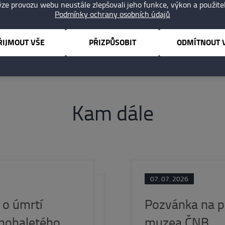
ze provozu webu neustále zlepšovali jeho funkce, výkon a použite
Podmínky ochrany osobních údajů
ckfest.eu
ŘIJMOUT VŠE
PŘIZPŮSOBIT
ODMÍTNOUT 
Kam dále
07. 07. 2026
o úmrtí
Pozvánka na p
nohaletého
muzea ČNB