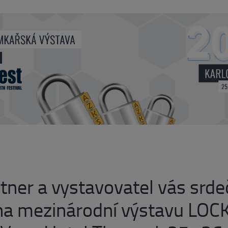
rtner a vystavovatel vás srd
a mezinárodní výstavu LOC