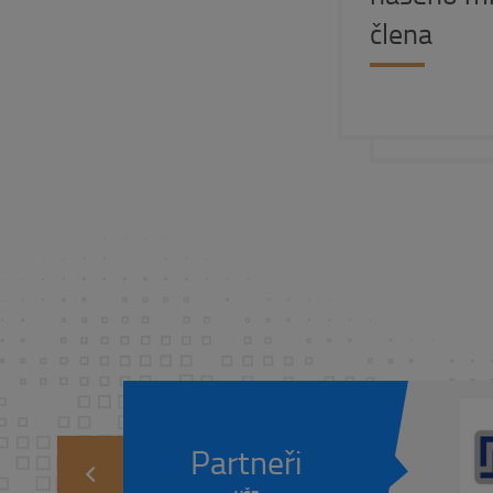
člena
Partneři
prev