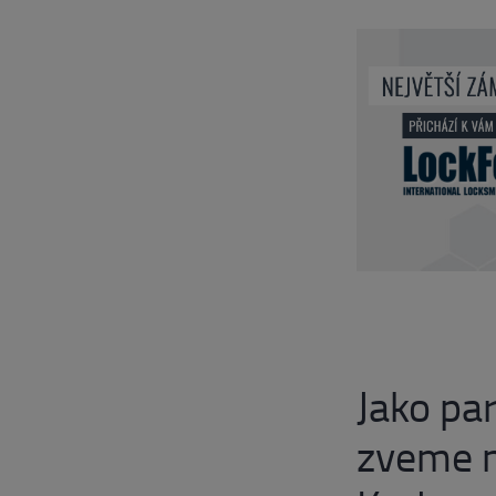
Jako pa
zveme n