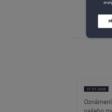
analý
školení
zdroj:
www.lo
P
27. 07. 2026
Oznámení 
našeho m