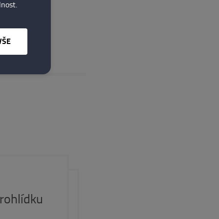
lnost.
VŠE
rohlídku