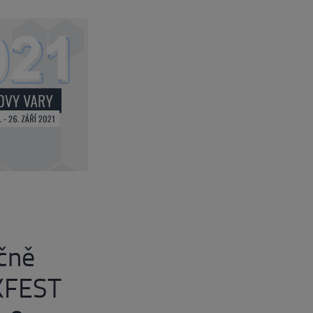
ečně
KFEST