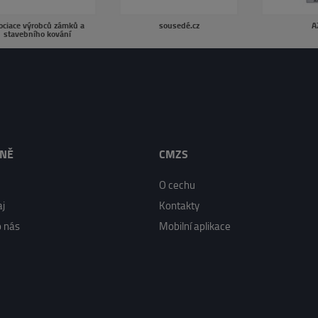
ociace výrobců zámků a
sousedé.cz
A
stavebního kování
LNĚ
CMZS
O cechu
j
Kontakty
o nás
Mobilní aplikace