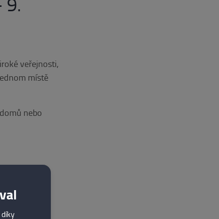
 9.
roké veřejnosti,
jednom místě
̊, domů nebo
 oblasti
val
 díky
eciální