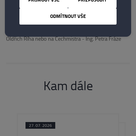
Odborný garant školení: Ing. Petr Fráz, Ing. Petr
Koktan
ODMÍTNOUT VŠE
PŘIHLÁŠKY ZASÍLEJTE NA
: sekretariát - Tajemník
Oldřich Říha nebo na Cechmistra - Ing. Petra Fráze
Kam dále
27. 07. 2026