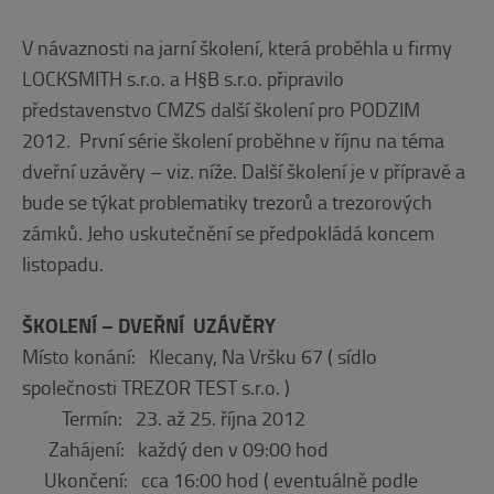
V návaznosti na jarní školení, která proběhla u firmy
LOCKSMITH s.r.o. a H§B s.r.o. připravilo
představenstvo CMZS další školení pro PODZIM
2012. První série školení proběhne v říjnu na téma
dveřní uzávěry – viz. níže. Další školení je v přípravě a
bude se týkat problematiky trezorů a trezorových
zámků. Jeho uskutečnění se předpokládá koncem
listopadu.
ŠKOLENÍ – DVEŘNÍ UZÁVĚRY
Místo konání: Klecany, Na Vršku 67 ( sídlo
společnosti TREZOR TEST s.r.o. )
Termín: 23. až 25. října 2012
Zahájení: každý den v 09:00 hod
Ukončení: cca 16:00 hod ( eventuálně podle