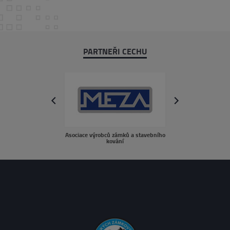
PARTNEŘI CECHU
next
prev
Asociace výrobců zámků a stavebního
sousedé.c
kování