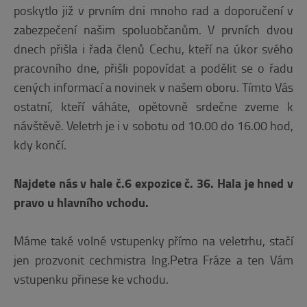
poskytlo již v prvním dni mnoho rad a doporučení v
zabezpečení našim spoluobčanům. V prvních dvou
dnech přišla i řada členů Cechu, kteří na úkor svého
pracovního dne, přišli popovídat a podělit se o řadu
cených informací a novinek v našem oboru. Tímto Vás
ostatní, kteří váháte, opětovně srdečne zveme k
návštěvě. Veletrh je i v sobotu od 10.00 do 16.00 hod,
kdy končí.
Najdete nás v hale č.6 expozice č. 36. Hala je hned v
pravo u hlavního vchodu.
Máme také volné vstupenky přímo na veletrhu, stačí
jen prozvonit cechmistra Ing.Petra Fráze a ten Vám
vstupenku přinese ke vchodu.