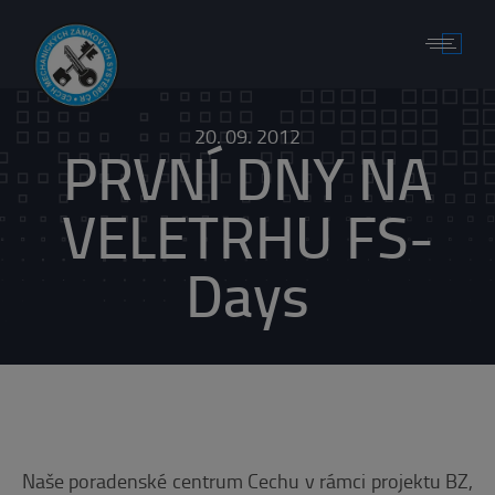
20. 09. 2012
PRVNÍ DNY NA
VELETRHU FS-
Days
Naše poradenské centrum Cechu v rámci projektu BZ,