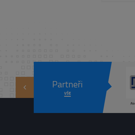
Partneři
prev
VŠE
As