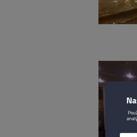
Na
Použ
analý