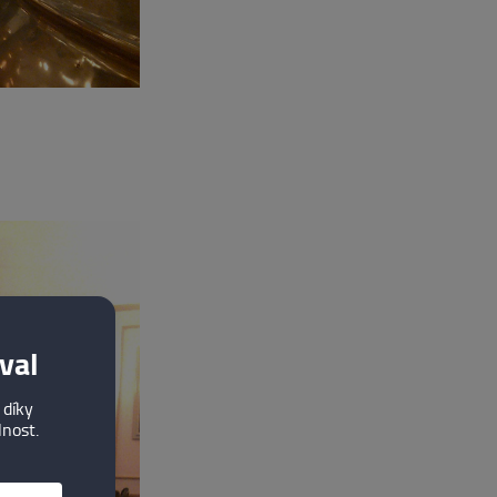
val
 díky
lnost.