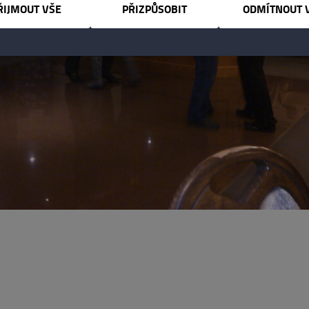
ŘIJMOUT VŠE
PŘIZPŮSOBIT
ODMÍTNOUT 