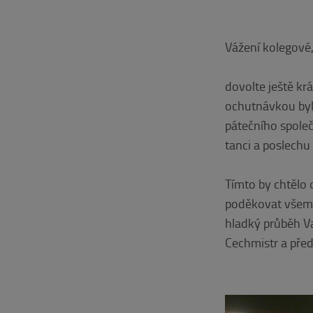
Vážení kolegové,
dovolte ještě k
ochutnávkou byl
pátečního společ
tanci a poslechu
Tímto by chtělo 
poděkovat všem 
hladký průběh 
Cechmistr a pře