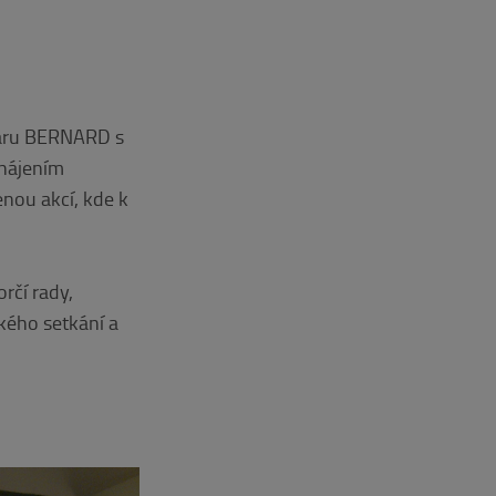
ovaru BERNARD s
hájením
nou akcí, kde k
rčí rady,
kého setkání a