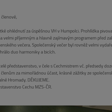
 členové,
rátké ohlédnutí za úspěšnou VH v Humpolci. Prohlídka piv
a velmi příjemným a hlavně zajímavým programem před za
enského večera. Společenský večer byl rovněž velmi vydaře
 hrálo duo harmoniky a bicích.
celé představenstvo, v čele s Cechmistrem vč. předsedy dozo
členům za mimořádnou účast, krásné zážitky ze společens
Valné Hromady. DĚKUJEME.
dstavenstvo Cechu MZS-ČR.