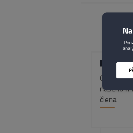
Na
Použ
analý
27. 07. 2026
P
Oznámení 
našeho m
člena