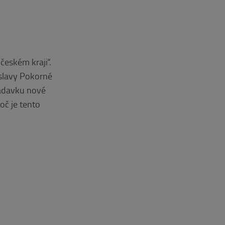
eském kraji“.
oslavy Pokorné
žadavku nové
oč je tento