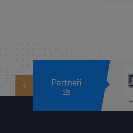
Partneři
prev
VŠE
As