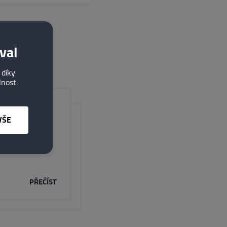
val
 díky
lnost.
VŠE
rohlídku
PŘEČÍST