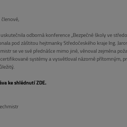
 členové,
uskutečnila odborná konference „Bezpečné školy ve středoč
onala pod záštitou hejtmanky Středočeského kraje Ing. Jar
mistr se ve své přednášce mimo jiné, věnoval zejména po
certifikované systémy a vysvětloval názorně přítomným, pr
ležitý.
áva ke shlédnutí ZDE.
Cechmistr