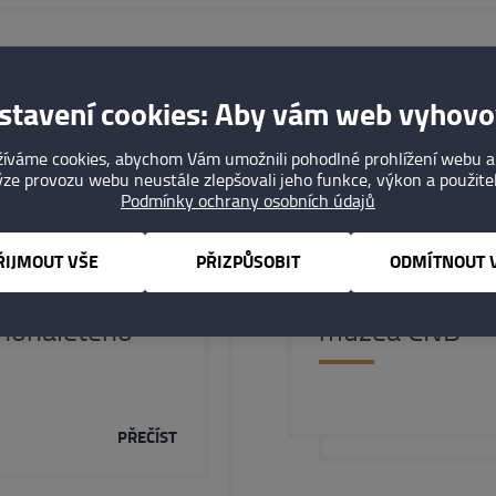
Kam dále
stavení cookies: Aby vám web vyhovo
íváme cookies, abychom Vám umožnili pohodlné prohlížení webu a
ze provozu webu neustále zlepšovali jeho funkce, výkon a použite
Podmínky ochrany osobních údajů
07. 07. 2026
ŘIJMOUT VŠE
PŘIZPŮSOBIT
ODMÍTNOUT 
o úmrtí
Pozvánka na p
nohaletého
muzea ČNB
PŘEČÍST