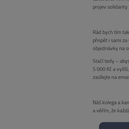
projev solidarit
Rád bych tím také
přispět i sami z
objednávky na s
Stačí tedy – aby
5 000 Kč a vyšší
zasílejte na emai
Náš kolega a kam
a věřím, že každ