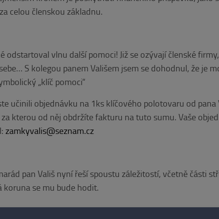
y za celou členskou základnu.
 odstartoval vlnu další pomoci! Již se ozývají členské firmy,
a sebe… S kolegou panem Vališem jsem se dohodnul, že je m
ymbolický „klíč pomoci“
ste učinili objednávku na 1ks klíčového polotovaru od pana 
, za kterou od něj obdržíte fakturu na tuto sumu. Vaše obje
l:
zamkyvalis@seznam.cz
arád pan Vališ nyní řeší spoustu záležitostí, včetně části s
á koruna se mu bude hodit.