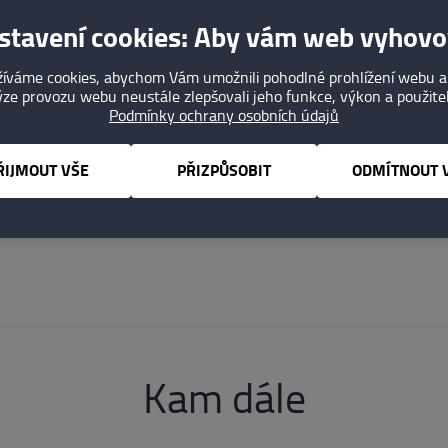
ům, kteří se rozhodnou nebýt lhostejní a pomohou dobré vě
stavení cookies: Aby vám web vyhovo
íváme cookies, abychom Vám umožnili pohodlné prohlížení webu a
ze provozu webu neustále zlepšovali jeho funkce, výkon a použite
Podmínky ochrany osobních údajů
ŘIJMOUT VŠE
PŘIZPŮSOBIT
ODMÍTNOUT 
cechmistr
Kam dále