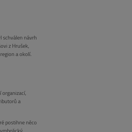
l schválen návrh
ovi z Hrušek,
region a okolí.
 organizací,
ributorů a
eré postihne něco
symbolický