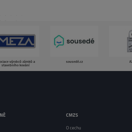
ociace výrobců zámků a
sousedé.cz
A
stavebního kování
LNĚ
CMZS
O cechu