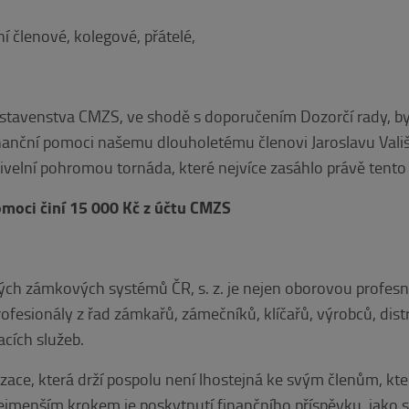
í členové, kolegové, přátelé,
tavenstva CMZS, ve shodě s doporučením Dozorčí rady, by
nanční pomoci našemu dlouholetému členovi Jaroslavu Vališ
živelní pohromou tornáda, které nejvíce zasáhlo právě tento 
omoci činí 15 000 Kč z účtu CMZS
ch zámkových systémů ČR, s. z. je nejen oborovou profesní
rofesionály z řad zámkařů, zámečníků, klíčařů, výrobců, dist
cích služeb.
zace, která drží pospolu není lhostejná ke svým členům, kt
ejmenším krokem je poskytnutí finančního příspěvku, jako 