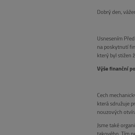
Dobrý den, vážen
Usnesením Předs
na poskytnutí fi
který byl stižen 
Výše finanční p
Cech mechanický
která sdružuje p
nouzových otvíra
Jsme také organi
takového. Tím n