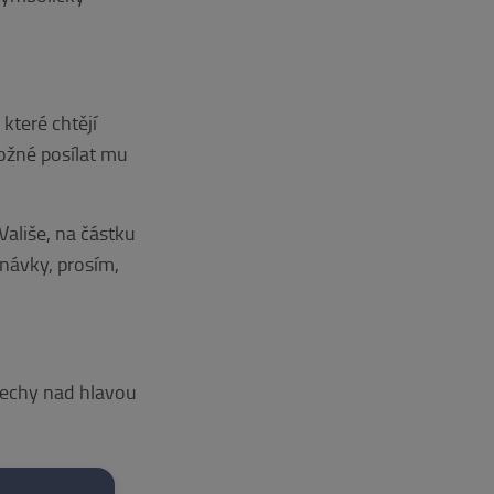
 které chtějí
ožné posílat mu
Vališe, na částku
dnávky, prosím,
třechy nad hlavou