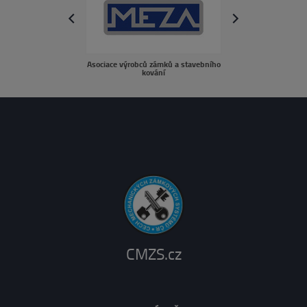
next
prev
Asociace výrobců zámků a stavebního
sousedé.c
kování
CMZS.cz