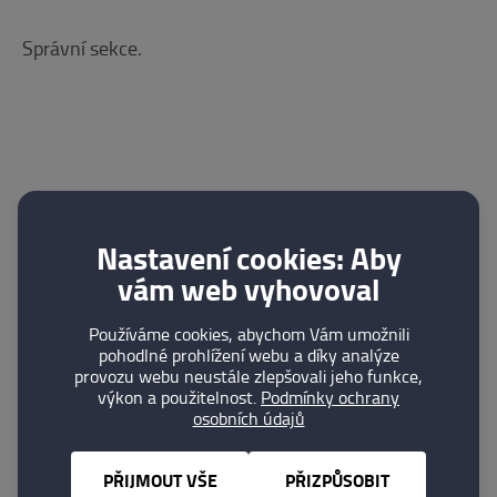
Správní sekce.
Nastavení cookies: Aby
Kam dále
vám web vyhovoval
Používáme cookies, abychom Vám umožnili
pohodlné prohlížení webu a díky analýze
provozu webu neustále zlepšovali jeho funkce,
výkon a použitelnost.
Podmínky ochrany
osobních údajů
27. 07. 2026
Oznámení o úmrtí
PŘIJMOUT VŠE
PŘIZPŮSOBIT