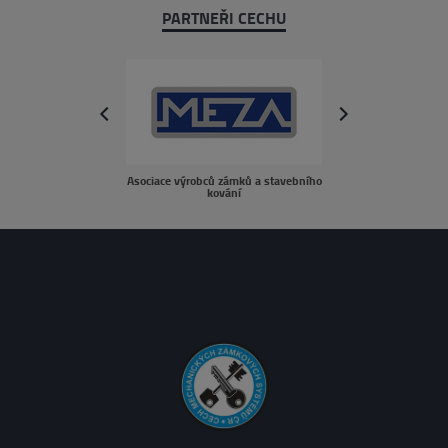
PARTNEŘI CECHU
next
prev
Asociace výrobců zámků a stavebního
sousedé.c
kování