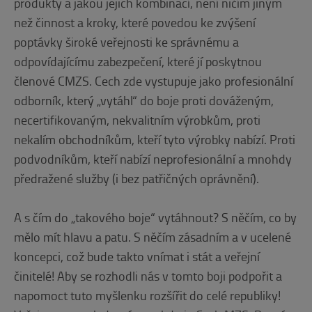
produkty a jakou jejich kombinací, není ničím jiným
než činnost a kroky, které povedou ke zvýšení
poptávky široké veřejnosti ke správnému a
odpovídajícímu zabezpečení, které jí poskytnou
členové CMZS. Cech zde vystupuje jako profesionální
odborník, který „vytáhl“ do boje proti dováženým,
necertifikovaným, nekvalitním výrobkům, proti
nekalím obchodníkům, kteří tyto výrobky nabízí. Proti
podvodníkům, kteří nabízí neprofesionální a mnohdy
předražené služby (i bez patřičných oprávnění).
A s čím do „takového boje“ vytáhnout? S něčím, co by
mělo mít hlavu a patu. S něčím zásadním a v ucelené
koncepci, což bude takto vnímat i stát a veřejní
činitelé! Aby se rozhodli nás v tomto boji podpořit a
napomoct tuto myšlenku rozšířit do celé republiky!