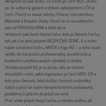
Veřejnost se pak dozví, co a kdo je Cech MZS. Dozví
se, že odborný garant v oblasti zabezpečení v ČR je
Cech. Poví jí to www stánky, Policie, ministerstvo,
Městské a Krajské úřady. Dozví se to na veletrzích
jako je PRAGOALARM a další akce.
Veřejnost pak bude hledat toho, kdo je členem Cechu,
tak jak jí to poví projekt BEZPEČNÁ ZEMĚ. A u koho
najde označení Cechu, MVČR a logo BZ – u toho bude
vědět, že má jistotu profesionality, korektnosti a
kvalitních certifikovaných výrobků a služeb.
Zkrátka projekt BZ je tu proto, aby se všichni
dozvěděli o tom, jaká organizace je Cech MZS-ČR a
kdo jsou členové. Jaké služby, činnosti a výrobky
nabízí a proč se svými bezpečnostními požadavky,
problémy či přáním jít právě za nimi!
Proč volat právě členy Cechu, a nikoho jiného, při