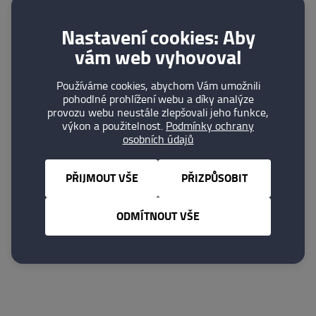
ks volných vstupenek a pozvánek pro své zákazníky a
odběratele. Cech, jako organizace, vyjednal počet cca
Nastavení cookies: Aby
250 volných vstupenek pro všechny členy, které
vám web vyhovoval
budou, společně s programem a pozvánkou, zaslány
do konce Dubna.
Používáme cookies, abychom Vám umožnili
pohodlné prohlížení webu a díky analýze
provozu webu neustále zlepšovali jeho funkce,
Ing. Petr Fráz
výkon a použitelnost.
Podmínky ochrany
osobních údajů
Tomáš Pospíšil
PRAGOALARM/PORADENSKÉ CENTUM, CMZS/MV-
PŘIJMOUT VŠE
PŘIZPŮSOBIT
ČR
ODMÍTNOUT VŠE