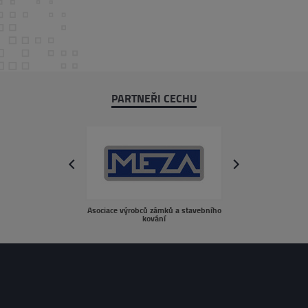
PARTNEŘI CECHU
next
prev
Asociace výrobců zámků a stavebního
sousedé.c
kování