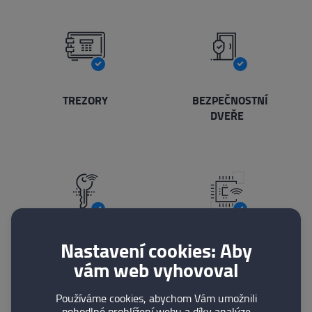
TREZORY
BEZPEČNOSTNÍ
DVEŘE
Nastavení cookies: Aby
PŘÍSTUPOVÉ
PRODUKTY
SYSTÉMY
EZS
vám web vyhovoval
Používáme cookies, abychom Vám umožnili
pohodlné prohlížení webu a díky analýze