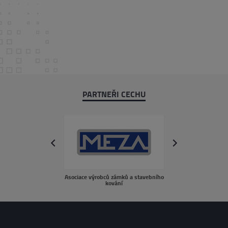
PARTNEŘI CECHU
next
prev
Asociace výrobců zámků a stavebního
sousedé.c
kování