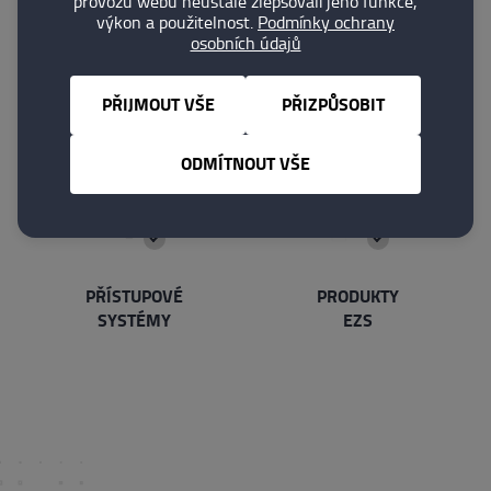
provozu webu neustále zlepšovali jeho funkce,
výkon a použitelnost.
Podmínky ochrany
osobních údajů
TREZORY
BEZPEČNOSTNÍ
DVEŘE
PŘIJMOUT VŠE
PŘIZPŮSOBIT
ODMÍTNOUT VŠE
PŘÍSTUPOVÉ
PRODUKTY
SYSTÉMY
EZS