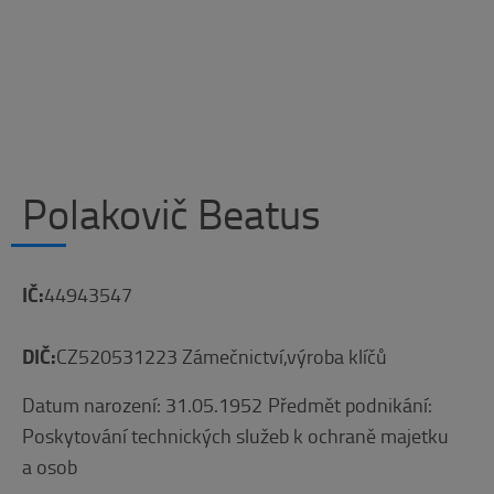
Polakovič Beatus
IČ:
44943547
DIČ:
CZ520531223 Zámečnictví,výroba klíčů
Datum narození: 31.05.1952
Předmět podnikání:
Poskytování technických služeb k ochraně majetku
a osob