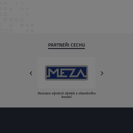
PARTNEŘI CECHU
next
prev
Asociace výrobců zámků a stavebního
sousedé.c
kování